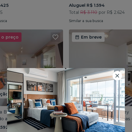
.425
Aluguel R$ 1.594
05
Total
R$ 3.110
por R$ 2.624
usca
Similar a sua busca
 o preço
Em breve
ão até 15/08
ua Bartolomeu Feio
Vila Mariana • Rua Paula Ney
do até 4 pessoas • 90m²
Compartilhado até 4 pessoas 
.592
Aluguel R$ 1.669