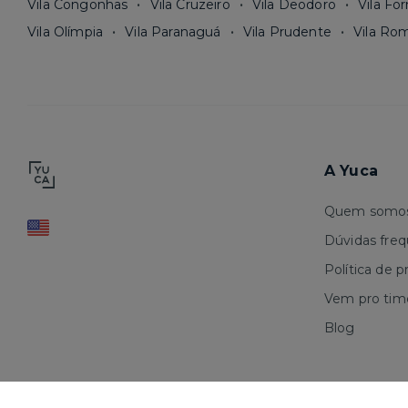
Vila Congonhas
Vila Cruzeiro
Vila Deodoro
Vila Fo
Vila Olímpia
Vila Paranaguá
Vila Prudente
Vila Ro
A Yuca
Quem somo
Dúvidas fre
Política de p
Vem pro tim
Blog