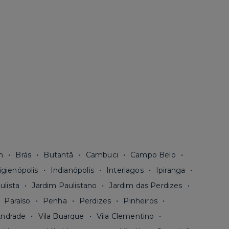
n
Brás
Butantã
Cambuci
Campo Belo
igienópolis
Indianópolis
Interlagos
Ipiranga
ulista
Jardim Paulistano
Jardim das Perdizes
Paraíso
Penha
Perdizes
Pinheiros
Andrade
Vila Buarque
Vila Clementino