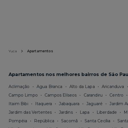
Yuca
Apartamentos
Apartamentos nos melhores bairros de São Pau
Aclimação
Agua Branca
Alto da Lapa
Aricanduva
Campo Limpo
Campos Elíseos
Carandiru
Centro
Itaim Bibi
Itaquera
Jabaquara
Jaguaré
Jardim A
Jardim das Vertentes
Jardins
Lapa
Liberdade
M
Pompéia
República
Sacomã
Santa Cecília
Sant