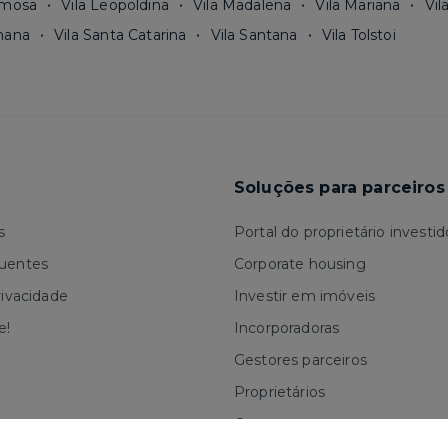
rmosa
Vila Leopoldina
Vila Madalena
Vila Mariana
Vil
mana
Vila Santa Catarina
Vila Santana
Vila Tolstoi
Soluções para parceiros
s
Portal do proprietário investid
quentes
Corporate housing
rivacidade
Investir em imóveis
e!
Incorporadoras
Gestores parceiros
Proprietários
Corretores